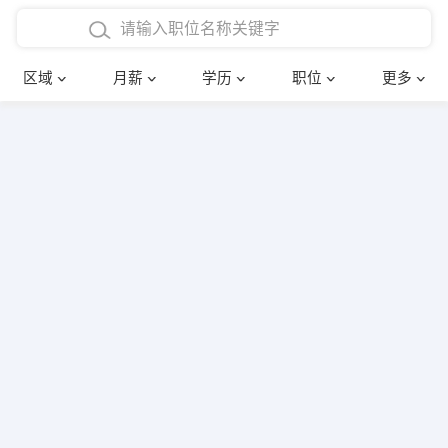
4000-5000元
本科
行政后勤
建筑装潢
确定
区域
月薪
学历
职位
更多
5000-8000元
硕士
销售岗位
教师
8000-12000元
博士
文员
护士
12000-20000元
财务会计
传单派发
其他
超市零售
促销导购
网络IT
保健按摩
快递员
前台接待
收银员
技术员/工程师
水电/机修
部门经理