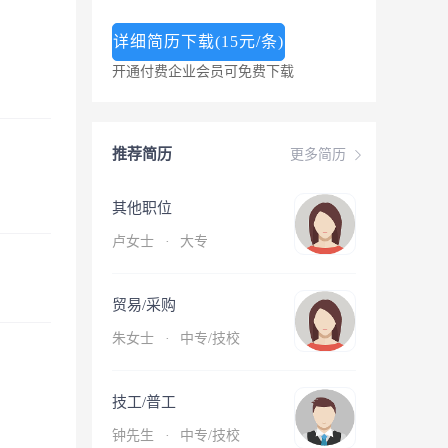
详细简历下载(15元/条)
开通付费企业会员可免费下载
推荐简历
更多简历
其他职位
卢女士
·
大专
贸易/采购
朱女士
·
中专/技校
技工/普工
钟先生
·
中专/技校