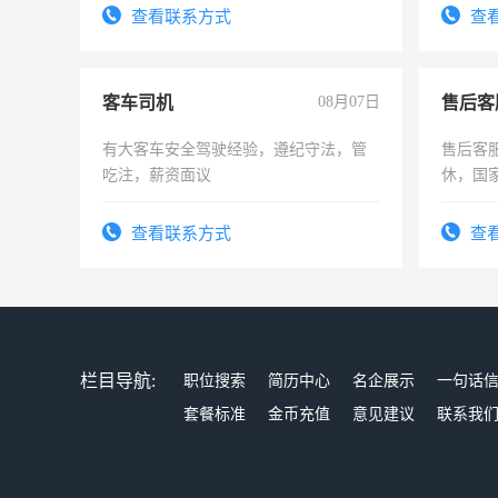
表或者有医学资质的优先，底薪+绩效，
查看联系方式
查
交五险。
客车司机
08月07日
售后客
有大客车安全驾驶经验，遵纪守法，管
售后客服
吃注，薪资面议
休，国
查看联系方式
查
栏目导航:
职位搜索
简历中心
名企展示
一句话
套餐标准
金币充值
意见建议
联系我