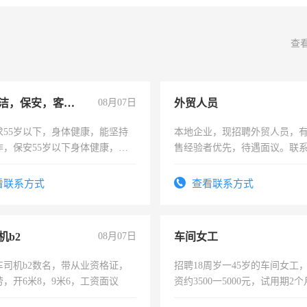
查
急招保洁，保安，客服，工程
08月07日
外贸人员
求55岁以下，身体健康，能坚持
本地企业，现招聘外贸人员，
作，保安55岁以下身体健康，有
售经验者优先，待遇面议。联
形象端庄，遵纪守法，无犯罪记
服要求45岁以下高中以上文化，
看联系方式
查看联系方式
工作认真，性格开朗有良好沟通
工程，懂水电维修。
机b2
08月07日
车间女工
车司机b2数名，带从业资格证，
招聘18周岁一45岁的车间女工
，开6米8，9米6，工资面议
资约3500一5000元，试用期2
险，有年薪假，年底福利