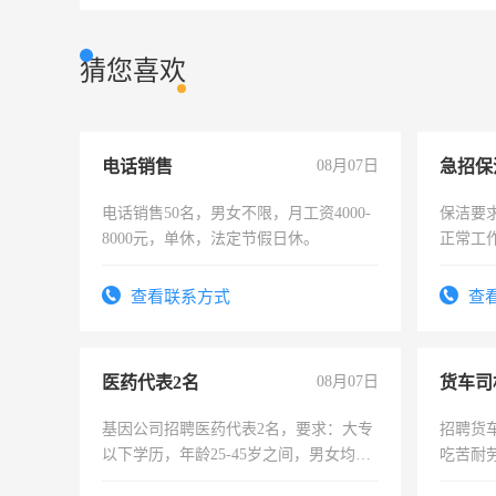
猜您喜欢
电话销售
08月07日
电话销售50名，男女不限，月工资4000-
保洁要
8000元，单休，法定节假日休。
正常工
责任心
录，客
查看联系方式
查
懂电脑
能力，
医药代表2名
08月07日
货车司
基因公司招聘医药代表2名，要求：大专
招聘货
以下学历，年龄25-45岁之间，男女均
吃苦耐劳
可，需要具有营销经验，从事过医药代