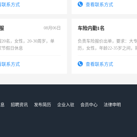
看联系方式
查看联系方式
服
08月06日
车险内勤1名
20名，女性，20-30周岁，单
负责车险报价出单，要求：大
家节假日休息
历，女性，年龄22-35岁之间
操作，工作态度认真，具有团
试用期1-3个月，转正后交纳五
看联系方式
查看联系方式
信息
招聘资讯
发布简历
企业入驻
会员中心
法律申明
们