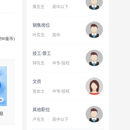
黄先生
·
高中以下
销售岗位
叶先生
·
高中
80金币)
技工/普工
钟先生
·
中专/技校
文员
张女士
·
中专/技校
其他职位
息
卢先生
·
高中以下