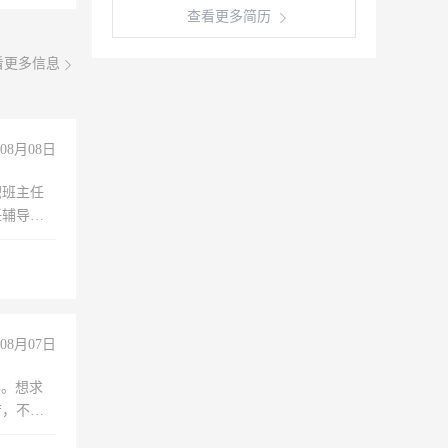
查看更多简历
看更多信息
08月08日
职班主任
任辅导教
工作
08月07日
年。想求
苦，不怕