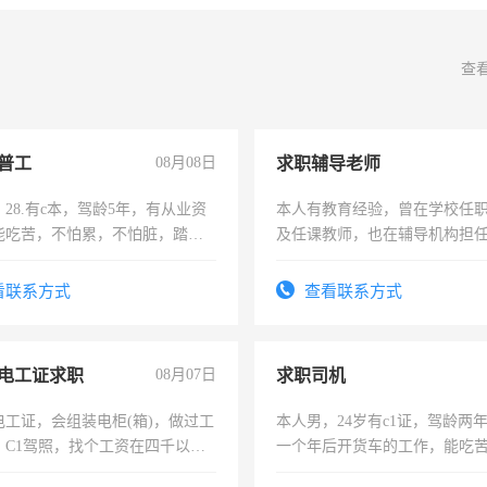
查
普工
08月08日
求职辅导老师
28.有c本，驾龄5年，有从业资
本人有教育经验，曾在学校任
能吃苦，不怕累，不怕脏，踏
及任课教师，也在辅导机构担
求稳定工作一份，保险不干
师，求周一至周五辅导老师的
看联系方式
查看联系方式
电工证求职
08月07日
求职司机
电工证，会组装电柜(箱)，做过工
本人男，24岁有c1证，驾龄两
；C1驾照，找个工资在四千以
一个年后开货车的工作，能吃
强县以外需要有住宿，保险勿扰
加班。