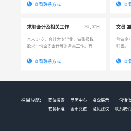
务，财务咨询等业务。欲求兼职会计工
电话
查看联系方式
查
作
求职会计及相关工作
08月07日
文员 
本人 37岁，会计大专毕业，做账报税。
曾做企
欲求一份全职会计等财务类工作。有会
销售。
计证
查看联系方式
查
栏目导航:
职位搜索
简历中心
名企展示
一句话
套餐标准
金币充值
意见建议
联系我