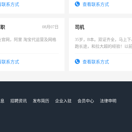
看联系方式
查看联系方式
兼职
08月07日
司机
业官网，阿里 淘宝代运营及网格
35岁，B本。双证齐全，马上下
跑长途，和拉大超的经验！以
六，渣土车
看联系方式
查看联系方式
信息
招聘资讯
发布简历
企业入驻
会员中心
法律申明
们