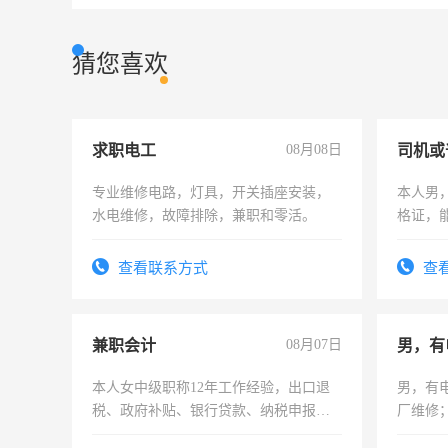
猜您喜欢
求职电工
08月08日
司机或
专业维修电路，灯具，开关插座安装，
本人男，
水电维修，故障排除，兼职和零活。
格证，
实，需
查看联系方式
查
兼职会计
08月07日
男，有
本人女中级职称12年工作经验，出口退
男，有
税、政府补贴、银行贷款、纳税申报、
厂维修
为各类公司策划，设建新账，理乱账业
上，枣